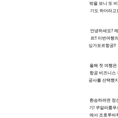
밖을 보니 또 
기도 하더라고요
안녕하세요? 
르!! 이번여행
싱가포르항공!! 
​ 올해 첫 여
항공 비즈니스 
공사를 선택했지
환승하려면 정신
기! 쿠알라룸푸
에서 조호루바루