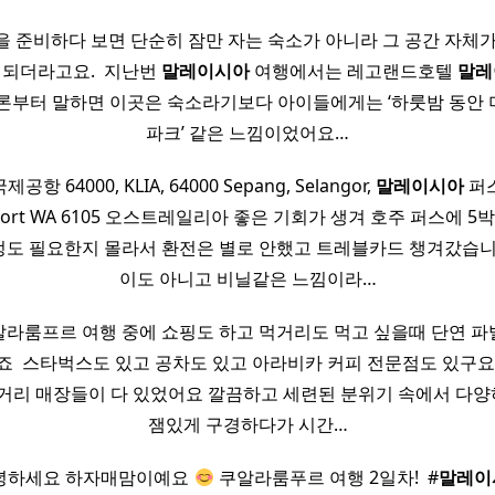
 준비하다 보면 단순히 잠만 자는 숙소가 아니라 그 공간 자체
 되더라고요. ​ 지난번
말레이시아
여행에서는 레고랜드호텔
말레
결론부터 말하면 이곳은 숙소라기보다 아이들에게는 ‘하룻밤 동안 
파크’ 같은 느낌이었어요…
 64000, KLIA, 64000 Sepang, Selangor,
말레이시아
퍼스
 Airport WA 6105 오스트레일리아 좋은 기회가 생겨 호주 퍼스에 
도 필요한지 몰라서 환전은 별로 안했고 트레블카드 챙겨갔습니
이도 아니고 비닐같은 느낌이라…
라룸프르 여행 중에 쇼핑도 하고 먹거리도 먹고 싶을때 단연 
죠 ​ 스타벅스도 있고 공차도 있고 아라비카 커피 전문점도 있구요 
먹거리 매장들이 다 있었어요 깔끔하고 세련된 분위기 속에서 다
잼있게 구경하다가 시간…
 안녕하세요 하자매맘이예요
쿠알라룸푸르 여행 2일차! ​ #
말레이