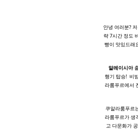
안녕 여러분? 
략 7시간 정도 비
빵이 맛있드래요?
​ ​ ​
말레이시아
출
행기 탑승! ​ 
라룸푸르에서 진
쿠알라룸푸르
라룸푸르가 생각
고 다문화가 