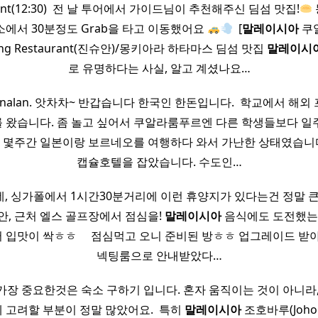
urant(12:30) ​ 전 날 투어에서 가이드님이 추천해주신 딤섬 맛집!
소에서 30분정도 Grab을 타고 이동했어요
​ [
말레이시아
쿠알
Kong Restaurant(진슈안)/몽키아라 하타마스 딤섬 맛집
말레이시
로 유명하다는 사실, 알고 계셨나요…
erkenalan. 앗차차~ 반갑습니다 한국인 한돈입니다. ​ 학교에서 해
를 왔습니다. 좀 놀고 싶어서 쿠알라룸푸르엔 다른 학생들보다 일
미 몇주간 일본이랑 보르네오를 여행하다 와서 가난한 상태였습니다
캡슐호텔을 잡았습니다. 수도인…
 싱가폴에서 1시간30분거리에 이런 휴양지가 있다는건 정말 큰 큰 매력이
안, 근처 엘스 골프장에서 점심을!
말레이시아
음식에도 도전했는데
입맛이 싹ㅎㅎ ​ ​ ​ ​ 점심먹고 오니 준비된 방ㅎㅎ 업그레이드 받
넥팅룸으로 안내받았다…
장 중요한것은 숙소 구하기 입니다. 혼자 움직이는 것이 아니라
고려할 부분이 정말 많았어요. ​ 특히
말레이시아
조호바루(Johor