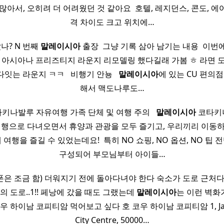
많아서, 오히려 더 어려웠던 것 같아요 ​ 호텔, 레지던스, 콘도, 
격 차이도 크고 위치에…
갔나? N 번째
말레이시아
출장 ​ 그냥 기록 삼아 남기는 내용 ​ 이
​ ​ 아시아나 프리즈티지 라운지 리모델링 했다길래 가봄 ㅎ 라면 
는 라운지 ㅋㅋ ​ ​ 비행기 안뇽 ​ ​
말레이시아
에 있는 CU 편의점 
해서 맥도나루도…
키나발루 자유여행 가족 단체 및 여행 주의 ​ ​
말레이시아
코타키
여행으로 다녀오면서 휴양과 관광을 모두 즐기고, 우리끼리 이동
여행을 즐길 수 있었는데요! ​ 특히 NO 쇼핑, NO 옵션, NO 팁
구성되어 부모님부터 아이들…
은 조금 함) 더워지기 전에 돌아다녀야 한다 숙소가 도로 근처다 
의 도로..1!! 페낭에 갔을 때도 그랬는데
말레이시아
는 이런 벽화가
 하이남 코피티암 먹어보고 싶다 호 코우 하이남 코피티암 1, Jalan B
City Centre, 50000…