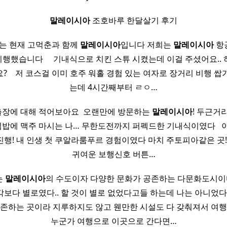
말레이시아
조호바루 한달살기 후기
저는 현재 고먹춘과 함께
말레이시아
입니다 저희는
말레이시아
항
행했습니다 ​ ​ ​ ​ 기내식으로 치킨 스튜 시켰는데 이걸 주셨어요.
 ​ ​ ​ 저 코스걸 이미 호주 워홀 경험 있는 여자로 장거리 비행 
는데 4시간째부터 ㄹㅇ…
장에 대해 적어보아요 ​ 오랜만에 방문하는
말레이시아
! 두근거
비빔밥에 맥주 마시는 나… 무한도전까지 퍼펙드한 기내식이였다 ​ ​
행! 내 인생 첫 쿠알라룸푸르 경험이였다 마치 주토피아같은 곳! 
귀여운 보행신호 버튼…
는
말레이시아
의 수도이자 다양한 문화가 공존하는 다문화도시이다
보다 별로였다.. 할 것이 별로 없었다고들 하는데 나는 아니었다
공존하는 곳이라 지루하지도 않고 웬만한 시설도 다 갖춰져서 여행
누군가 여행으로 이곳으로 간다면…