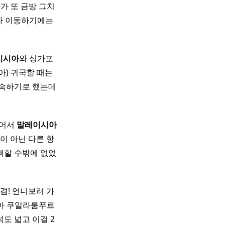
가 또 금방 그치
씨라 이동하기에는
이시아
와 싱가포
) 귀국할 때는
노숙하기로 했는데
싶어서
말레이시아
이 아닌 다른 항
택할 수밖에 없었
겸! 언니보러 가
아 쿠알라룸푸르
도 넓고 이걸 2