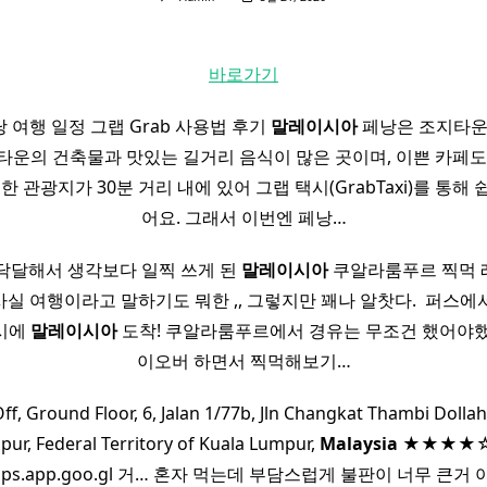
바로가기
 여행 일정 그랩 Grab 사용법 후기
말레이시아
페낭은 조지타운
타운의 건축물과 맛있는 길거리 음식이 많은 곳이며, 이쁜 카페도
또한 관광지가 30분 거리 내에 있어 그랩 택시(GrabTaxi)를 통해
어요. 그래서 이번엔 페낭…
닥달해서 생각보다 일찍 쓰게 된
말레이시아
쿠알라룸푸르 찍먹 
 여행이라고 말하기도 뭐한 ,, 그렇지만 꽤나 알찻다. ​ 퍼스에서
0시에
말레이시아
도착! 쿠알라룸푸르에서 경유는 무조건 했어야했
이오버 하면서 찍먹해보기…
Off, Ground Floor, 6, Jalan 1/77b, Jln Changkat Thambi Dolla
ur, Federal Territory of Kuala Lumpur,
Malaysia
★★★★☆ ·
 maps.app.goo.gl 거… 혼자 먹는데 부담스럽게 불판이 너무 큰