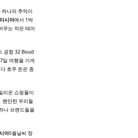
가 하나의 추억이
이시아
에서 1박
머무는 작은 테마
 공항 32 Boud
5박7일 여행을 가게
다 호주 돈은 종
파빌리온 쇼핑몰이
​ 왠만한 우리들
양하나 브랜드들을
시아
5월날씨​ 창