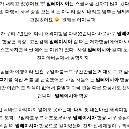
비가 내리고 있었어요
말레이시아
는 스콜처럼 갑자기 많이 왔다
. 다행히 하루 종일 오는 비는 아니라 잠시 내리고 멈추는 날
괜찮았어요
​ 원래는 아이들과…
제가 무려 2년만에 다시 해외여행을 다녀왔습니다 바로바로
말레
의 항공편 특징 : 고진감래
말레이시아
갈 때는 저가항공(에어아시아
​ 스포하자면 비싼 데에는 이유가 있다. ​ 사실
말레이시아
갈 때 
전다아버님께서 공항까지…
행은 동남아 여행이라 인천-쿠알라룸푸르 구간만큼은 제대로 쉬고 
후기를 직접 써볼 겸 탑승했어요. 사실 처음에는
말레이시아
항공
만 아쉽게도 좌석이 없어서 출발과 귀국 편을 다른 항공사로 선
답니다. ​
말레이시아
항공…
 똑바로 차려야지 영어도 못하는데! 나의 첫 내돈내산 해외여행 
르 도착! 쿠알라룸푸르-> 조호루바루
말레이시아
항공 너무 좋잖
 갈 때
말레이시아
항공으로 갈아탔는데 진짜 신세계잖아ㅠ 좌석