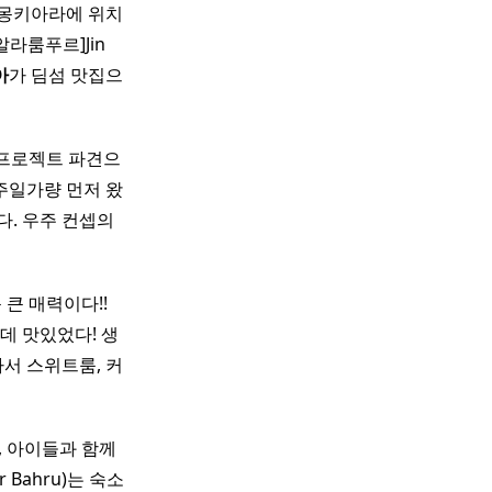
몽키아라에 위치
라룸푸르]Jin
아
가 딤섬 맛집으
외 프로젝트 파견으
주일가량 먼저 왔
. 우주 컨셉의
다!! ​ ​ ​ ​
 맛있었다! 생
아서 스위트룸, 커
, 아이들과 함께
 Bahru)는 숙소