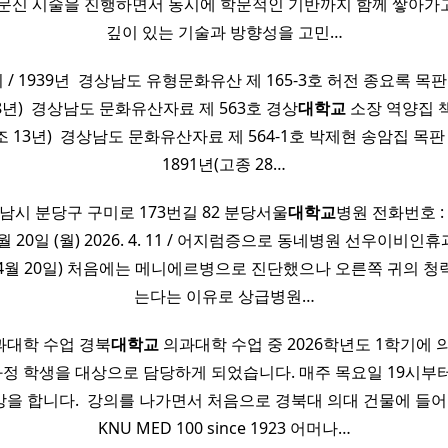
문신 시술을 진행하면서 동시에 학문적인 기반까지 함께 쌓아가고 
깊이 있는 기술과 방향성을 고민…
/ 1939년 ​ 경상남도 유형문화유산 제 165-3호 허전 종요록 목판
28년) ​ 경상남도 문화유산자료 제 563호 경상
대학교
소장 역양집 
순조 13년) ​ 경상남도 문화유산자료 제 564-1호 박제현 송암집 목
1891년(고종 28…
성남시 분당구 구미로 173번길 82 분당서울
대학교
병원 전화번호 : 
 4월 20일 (월) 2026. 4. 11 / 어지럼증으로 동네병원 선우이비
 ~ 4월 20일) 처음에는 메니에르병으로 진단했으나 오른쪽 귀의 
는다는 이유로 상급병원…
대학 수업 경북
대학교
의과대학 수업 중 2026학년도 1학기에
정 학생을 대상으로 담당하게 되었습니다. 매주 목요일 19시부터 
강을 합니다. ​ 강의를 나가면서 처음으로 경북대 의대 건물에 들어가
KNU MED 100 since 1923 어머나…