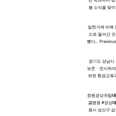
반 학과까지 갖
봄 소식을 맞이
일한거에 비해 돈을
으로 들어간 것
뺐다.. ​ Previo
경기도 성남시
보존ㆍ전시하여 
위한 환경교육과
창원경상국립
대
교
병원 #경상
원시 성산구 삼