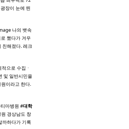
읍 최루백로 72
 광장이 눈에 띈
image 나의 뱃속
로 쪘다가 겨우
이 친해졌다. 레크
계적으로 수집ㆍ
 및 일반시민을
물원이라고 한다.
파티마병원 #
대학
병원 경상남도 창
 말까하다가 기록