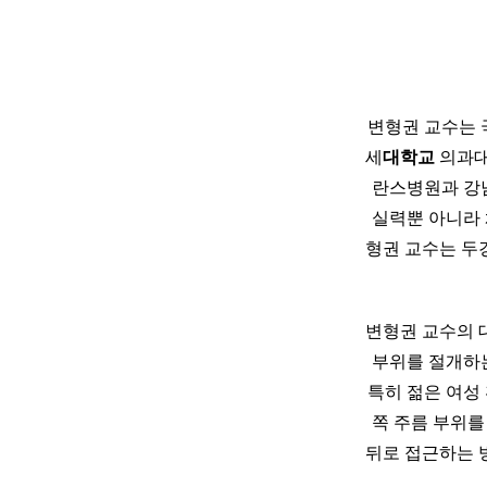
변형권 교수는 
세
대학교
의과대
란스병원과 강
실력뿐 아니라 
형권 교수는 두경
변형권 교수의 
부위를 절개하는
특히 젊은 여성
쪽 주름 부위를
뒤로 접근하는 