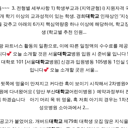
~~ ​ 3. 전형별 세부사항 1) 학생부교과 (지역균형) i) 지원자격
개 학기 이상의 교과성적이 있는 학생. 경희
대학교
인재상인 ‘지성인
을 갖추고 아래의 6가지 핵심역량중 하나 이상에 해당하여, 학교장
생 (학교별 추천 인원…
팡 파트너스 활동의 일환으로, 이에 따른 일정액의 수수료를 제공받
니다
오늘 소개할 것은 서울
대학교
병원 입원 시 준비물 입니다 ! ​
 대학로 101 [서울
대학교
병원] 신경과 입원병동 105병동 1인실
입니다
오늘 소개할 곳은 서울…
 뒷쪽에 멍울이 만져지고 커다란 혹이 보이기 시작해서 2차병
원에 다녀왔어요 ( 양산 부산
대학교
어린이병원 ) ​ 예약과정부터
하겠습니다 ​ ​ ​ 아기 머리 목 뒤 멍울, 혹 저희 아기의 경우는 1
성모병원 소아과에서 2…
 공고가 붙었어요. 개버드
대학교
제79회 대학생 모집 많은 지식