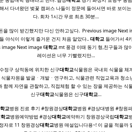
춘 종합대학 형태라고 한다. 협성
대학교
경기 화성시 효행구 봉담
해서 다녀왔던 벚꽃 캠퍼스 나들이 정문에 들어서면 바로 보이는
다. 회차 1시간 무료 최초 30분…
 많이 받긴했지만 다신 안하고싶다. ​ Previous image Next 
들 야식이 이렇게 즐거운 건지 처음 알았다..
대학교
들어가서 4키
us image Next image
대학교
mt 풍경 이때 동기 형,친구들과 많
레이션은 너무 기빨렸지만…
 수정구 상적동에 위치한 신구
대학교
식물원은 국내외 식물을 체
식물자원을 발굴ㆍ개발ㆍ연구하고, 식물관련 직업교육과 청소년
 함께 자연을 관찰하고, 직접체험 할 수 있는 장을 제공하는 식
신구
대학교
식물원은 신구
대학교
…
학교
병원 진료 후기 #창원경상
대학교
병원 #경상대병원 #창원
대학교
병원예약방법 #경상
대학교
예약하기 창원경상국립
대학교
정자로 11 창원경상
대학교
병원 매설입니다용~! 이 글을 적을까