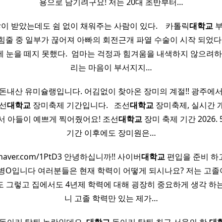
용으로 남기려구요! 저는 20대 초반부터…
 많이 받았는데도 쉼 없이 채워주는 사람이 있다. ​ ​ ​ 카톨릭
대학교
부
50 ​ 힘줄 중 일부가 끊어져 아빠의 회전근개 파열 수술이 시작 되었다
 눈을 떼지 못했다. ​ 엄마는 걱정과 힘겨움을 내색하지 않으려하
리는 마음이 부서지지…
돈내산 유미슐랭입니다. 어김없이 찾아온 장미의 계절!! 광주에
조선
대학교
장미축제 기간입니다. ​ ​ 조선
대학교
장미축제, 실시간 
서 아들이 예쁘게 찍어줬어요! 조선
대학교
장미 축제 기간 2026. 5.
기간 이후에도 장미원은…
ite.naver.com/1PtD3 안녕하십니까!! 사이버
대학교
편입을 준비 하고
박병O입니다 여러분들은 현재 학력이 어떻게 되시나요? 저는 고졸
 그렇고 집에서도 4년제 학력에 대해 굉장히 중요하게 생각 하
니 고졸 학력만 있는 제가…