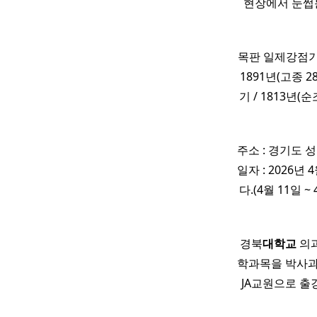
현장에서 눈썹
목판 일제강점기 
1891년(고종 
기 / 1813년(
주소 : 경기도 
일자 : 2026년
다.(4월 11일
경북
대학교
의과
학과목을 박사과
JA교원으로 출