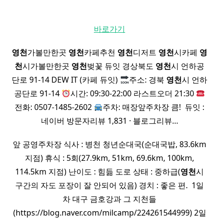
바로가기
영천
가볼만한곳
영천
카페추천
영천
디저트
영천
시카페
영
천
시가볼만한곳
영천
벚꽃 듀잇 경상북도
영천
시 언하공
단로 91-14 DEW IT (카페 듀잇)
주소: 경북
영천
시 언하
공단로 91-14
시간: 09:30-22:00 라스트오더 21:30
전화: 0507-1485-2602
주차: 매장앞주차장 큼! ​ 듀잇 :
네이버 방문자리뷰 1,831 · 블로그리뷰…
앞 공영주차장 식사 : 병천 청년순대국(순대국밥, 83.6km
지점) 휴식 : 5회(27.9km, 51km, 69.6km, 100km,
114.5km 지점) 난이도 : 힘듦 도로 상태 : 중하급(
영천
시
구간의 자도 포장이 잘 안되어 있음) 경치 : 좋은 편. ​ 1일
차 대구 금호강과 그 지천들
(https://blog.naver.com/milcamp/224261544999) 2일