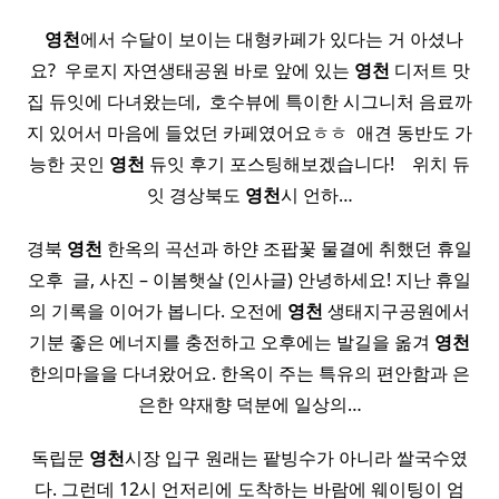
​ ​
영천
에서 수달이 보이는 대형카페가 있다는 거 아셨나
요? ​ 우로지 자연생태공원 바로 앞에 있는
영천
디저트 맛
집 듀잇에 다녀왔는데, ​ 호수뷰에 특이한 시그니처 음료까
지 있어서 마음에 들었던 카페였어요ㅎㅎ ​ 애견 동반도 가
능한 곳인
영천
듀잇 후기 포스팅해보겠습니다! ​ ​ ​ 위치 듀
잇 경상북도
영천
시 언하…
경북
영천
한옥의 곡선과 하얀 조팝꽃 물결에 취했던 휴일
오후 ​ 글, 사진 – 이봄햇살 (인사글) 안녕하세요! 지난 휴일
의 기록을 이어가 봅니다. 오전에
영천
생태지구공원에서
기분 좋은 에너지를 충전하고 오후에는 발길을 옮겨
영천
한의마을을 다녀왔어요. 한옥이 주는 특유의 편안함과 은
은한 약재향 덕분에 일상의…
독립문
영천
시장 입구 원래는 팥빙수가 아니라 쌀국수였
다. 그런데 12시 언저리에 도착하는 바람에 웨이팅이 엄