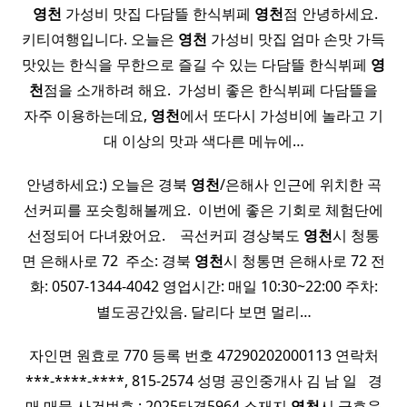
​
영천
가성비 맛집 다담뜰 한식뷔페
영천
점 안녕하세요.
키티여행입니다. 오늘은
영천
가성비 맛집 엄마 손맛 가득
맛있는 한식을 무한으로 즐길 수 있는 다담뜰 한식뷔페
영
천
점을 소개하려 해요. ​ 가성비 좋은 한식뷔페 다담뜰을
자주 이용하는데요,
영천
에서 또다시 가성비에 놀라고 기
대 이상의 맛과 색다른 메뉴에…
안녕하세요:) 오늘은 경북
영천
/은해사 인근에 위치한 곡
선커피를 포슷힝해볼께요. ​ 이번에 좋은 기회로 체험단에
선정되어 다녀왔어요. ​ ​ ​ 곡선커피 경상북도
영천
시 청통
면 은해사로 72 ​ 주소: 경북
영천
시 청통면 은해사로 72 전
화: 0507-1344-4042 영업시간: 매일 10:30~22:00 주차:
별도공간있음. 달리다 보면 멀리…
자인면 원효로 770 등록 번호 47290202000113 연락처
***-****-****, 815-2574 성명 공인중개사 김 남 일 ​ ​ 경
매 매물 사건번호 : 2025타경5964 소재지
영천
시 금호읍