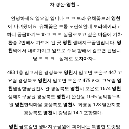
차 경산-
영천
…
​ ​ 안녕하세요 일요일 입니다 ㅋ ㅋ 보라 유채꽃보러
영천
에 다녀왔어요 ​ 유채꽃은 보통 노란색인데 보라색이라고
하니 궁금하기도 하고 ㅋ ㅋ 실물로보고 싶은 마음에 기차
환승 2번해서 가보게 된 곳
영천
생태지구공원입니다.
영
천
역에서 내려가지고 앞으로 쭈욱 향해서 걸으면 된답니
당 ㅋ ㅋ ㅋ ​ ​ ​ 실제로 보자마자…
483 1층 임고서원 경상북도
영천
시 임고면 포은로 447 고
요림 경상북도
영천
시 임고면 포은로 475 카페 고요림
영
천
댐망향공원전시관 경상북도
영천
시 포은로 1674
영천
생태지구공원 경상북도
영천
시 완산동 1035 동의참누리
원
영천
한의마을 경상북도
영천
시 화룡동 128 빨간지붕
경상북도
영천
시 강남길 14-1 포항할매…
영천
금호강변 생태지구공원에 피어나는 특별한 보랏빛