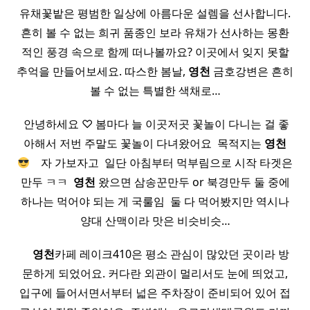
유채꽃밭은 평범한 일상에 아름다운 설렘을 선사합니다.
흔히 볼 수 없는 희귀 품종인 보라 유채가 선사하는 몽환
적인 풍경 속으로 함께 떠나볼까요? 이곳에서 잊지 못할
추억을 만들어보세요. 따스한 봄날,
영천
금호강변은 흔히
볼 수 없는 특별한 색채로…
​ 안녕하세요 ♡ 봄마다 늘 이곳저곳 꽃놀이 다니는 걸 좋
아해서 저번 주말도 꽃놀이 다녀왔어요 ​ 목적지는
영천
​ ​ ​ 자 가보자고 ​ 일단 아침부터 먹부림으로 시작 타겟은
만두 ㅋㅋ ​
영천
왔으면 삼송꾼만두 or 북경만두 둘 중에
하나는 먹어야 되는 게 국룰임 ​ 둘 다 먹어봤지만 역시나
양대 산맥이라 맛은 비슷비슷…
​ ​ ​ ​
영천
카페 레이크410은 평소 관심이 많았던 곳이라 방
문하게 되었어요. 커다란 외관이 멀리서도 눈에 띄었고,
입구에 들어서면서부터 넓은 주차장이 준비되어 있어 접