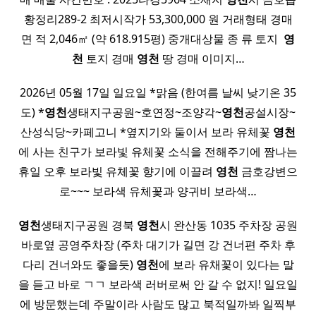
황정리289-2 최저시작가 53,300,000 원 거래형태 경매
면 적 2,046㎡ (약 618.915평) 중개대상물 종 류 토지 ​
영
천
토지 경매
영천
땅 경매 이미지…
2026년 05월 17일 일요일 *맑음 (한여름 날씨 낮기온 35
도) *
영천
생태지구공원~호연정~조양각~
영천
공설시장~
산성식당~카페고니 *옆지기와 둘이서 보라 유체꽃
영천
에 사는 친구가 보라빛 유체꽃 소식을 전해주기에 짬나는
휴일 오후 보라빛 유체꽃 향기에 이끌려
영천
금호강변으
로~~~ 보라색 유체꽃과 양귀비 보라색…
영천
생태지구공원 경북
영천
시 완산동 1035 주차장 공원
바로옆 공영주차장 (주차 대기가 길면 강 건너편 주차 후
다리 건너와도 좋을듯)
영천
에 보라 유채꽃이 있다는 말
을 듣고 바로 ㄱㄱ 보라색 러버로써 안 갈 수 없지! 일요일
에 방문했는데 주말이라 사람도 많고 북적일까봐 일찍부