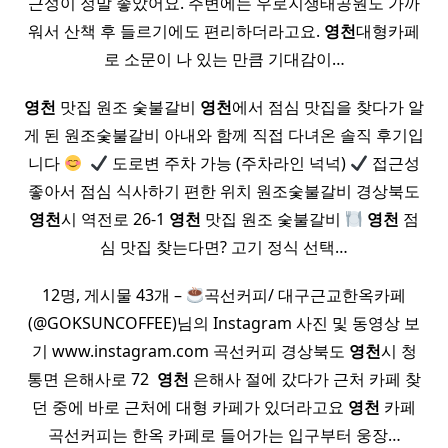
근성이 정말 좋았어요. 주변에는 우로지생태공원도 가까
워서 산책 후 들르기에도 편리하더라고요.
영천
대형카페
로 소문이 나 있는 만큼 기대감이…
영천
맛집 원조 숯불갈비
영천
에서 점심 맛집을 찾다가 알
게 된 원조숯불갈비 아내와 함께 직접 다녀온 솔직 후기입
니다
​
도로변 주차 가능 (주차라인 넉넉)
접근성
좋아서 점심 식사하기 편한 위치 원조숯불갈비 경상북도
영천
시 역전로 26-1
영천
맛집 원조 숯불갈비
영천
점
심 맛집 찾는다면? 고기 정식 선택…
12명, 게시물 43개 –
곡선커피/ 대구근교한옥카페
(@GOKSUNCOFFEE)님의 Instagram 사진 및 동영상 보
기 www.instagram.com 곡선커피 경상북도
영천
시 청
통면 은해사로 72 ​
영천
은해사 절에 갔다가 근처 카페 찾
던 중에 바로 근처에 대형 카페가 있더라고요
영천
카페
곡선커피는 한옥 카페로 들어가는 입구부터 웅장…