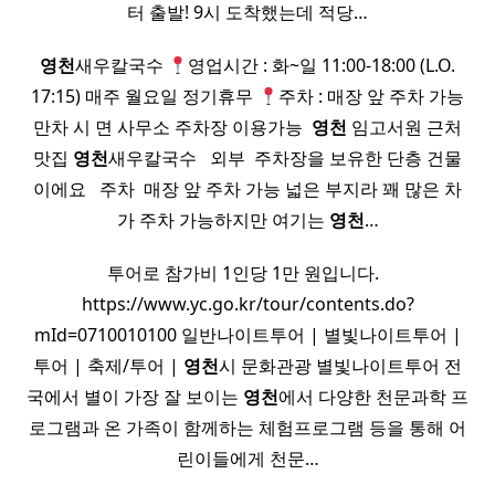
터 출발! 9시 도착했는데 적당…
영천
새우칼국수
영업시간 : 화~일 11:00-18:00 (L.O.
17:15) 매주 월요일 정기휴무
주차 : 매장 앞 주차 가능
만차 시 면 사무소 주차장 이용가능 ​
영천
임고서원 근처
맛집
영천
새우칼국수 ​ ​ 외부 ​ 주차장을 보유한 단층 건물
이에요 ​ ​ 주차 ​ 매장 앞 주차 가능 넓은 부지라 꽤 많은 차
가 주차 가능하지만 여기는
영천
…
투어로 참가비 1인당 1만 원입니다. ​ ​
https://www.yc.go.kr/tour/contents.do?
mId=0710010100 일반나이트투어 | 별빛나이트투어 |
투어 | 축제/투어 |
영천
시 문화관광 별빛나이트투어 전
국에서 별이 가장 잘 보이는
영천
에서 다양한 천문과학 프
로그램과 온 가족이 함께하는 체험프로그램 등을 통해 어
린이들에게 천문…