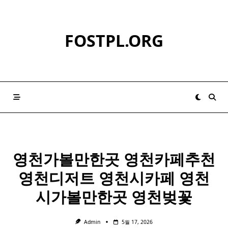
Skip
to
content
FOSTPL.ORG
영천
가볼만한곳
영천
카페추천
영천
디저트
영천
시카페
영천
시가볼만한곳
영천
벚꽃
Admin
5월 17, 2026