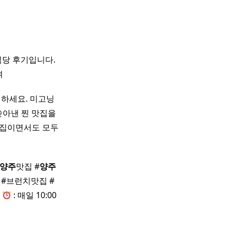
식당 후기입니다.
여
녕하세요. 미고닝
쏟아낸 찐 맛집을
싶은 맛집이면서도 모두
양주
맛집 #
양주
#브런치맛집 #
지
: 매일 10:00