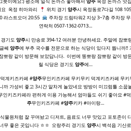
빙그릇이에요:) 평소에 일식 돈까스 좋아해서
양주
옥정 돈까스 맛집
 ​ 옥정 히마와리 ​
위치 경기
양주
시 옥정동로7다길 108 105
00 라스트오더 20:55 ​
주차장 드림타워2 지상 3~7층 주차장 무료
연락처 0507-1362-0713…
 경기도
양주
시 만송로 394-12 여러분 안녕하세요. 주말에 잠뽀
 글쎄
양주
에 부추 국수를 전문으로 하는 식당이 있다지 뭡니까!!
잠뽀랑 같이 방문해 보았답니다. ​ 이번에 뚱뽀랑 잠뽀랑 같이 방
릴 식당은 경기도
양주
에…
#덕계키즈카페 #
양주
무인키즈카페​ 무키무키 덕계키즈카페 무
니까 가성비 좋고 3시간 알차게 놀았네요 방방이 미끄럼틀 소꿉
무인키즈카페라 편하게 이용 가능해서 엄마들도 쉬기 좋아요 #
주
무인키즈카페 #
양주
키카 #아이랑…
 식물원처럼 잘 꾸며놨고 디저트, 음료도 너무 맛있고 포토존이 
너무 좋은 곳입니다 ㅎㅎ ​ 오랑주리 경기도
양주
시 백석읍 기산로 