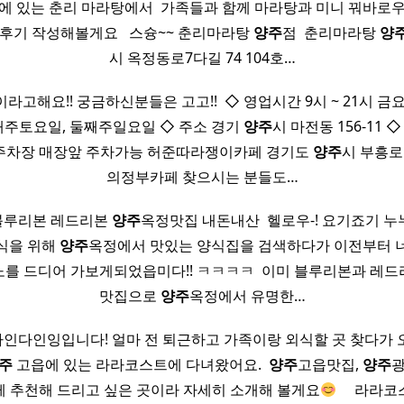
 있는 춘리 마라탕에서 ​ 가족들과 함께 마라탕과 미니 꿔바로우
후기 작성해볼게요 ​ ​ 스슝~~ 춘리마라탕
양주
점 ​ 춘리마라탕
양
시 옥정동로7다길 74 104호…
고해요!! 궁금하신분들은 고고!! ​ ◇ 영업시간​ 9시 ~ 21시 금요
매주토요일, 둘째주일요일​ ◇ 주소 경기
양주
시 마전동 156-11​ ◇
​ ◇ 주차장​ 매장앞 주차가능 허준따라쟁이카페 경기도
양주
시 부흥로 1
의정부카페 찾으시는 분들도…
블루리본 레드리본
양주
옥정맛집 내돈내산 ​ 헬로우-! 요기죠기 
식을 위해
양주
옥정에서 맛있는 양식집을 검색하다가 이전부터 
를 드디어 가보게되었읍미다!! ㅋㅋㅋㅋ ​ 이미 블루리본과 레
맛집으로
양주
옥정에서 유명한…
요. 파인다인잉입니다! 얼마 전 퇴근하고 가족이랑 외식할 곳 찾다가
주
고읍에 있는 라라코스트에 다녀왔어요. ​
양주
고읍맛집,
양주
광
께 추천해 드리고 싶은 곳이라 자세히 소개해 볼게요
​ ​ ​ ​ 라