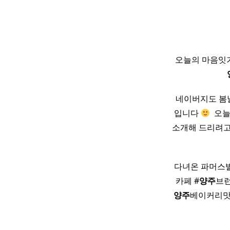
오늘의 마음잇
네이버지도 봄날
입니다
​ 오
소개해 드리려고 해요
다녀온 파머스
카페 #
양주
브런
양주
베이커리맛