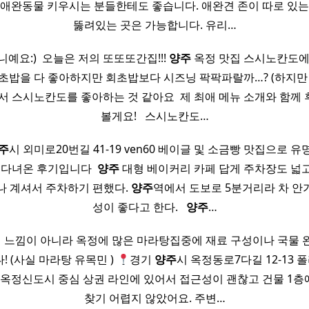
 애완동물 키우시는 분들한테도 좋습니다. 애완견 존이 따로 있는
뚫려있는 곳은 가능합니다. 유리…
예요:) ​ 오늘은 저의 또또또간집!!!
양주
옥정 맛집 스시노칸도에 
 초밥을 다 좋아하지만 회초밥보다 시즈닝 팍팍파랄까…? (하지만
래서 스시노칸도를 좋아하는 것 같아요 ​ 제 최애 메뉴 소개와 함께
볼게요! ​ ​ 스시노칸도…
주
시 외미로20번길 41-19 ven60 베이글 및 소금빵 맛집으로 
 다녀온 후기입니다 ​
양주
대형 베이커리 카페 답게 주차장도 넓
나 계셔서 주차하기 편했다.
양주
역에서 도보로 5분거리라 차 안
성이 좋다고 한다. ​ ​
양주
…
결 느낌이 아니라 옥정에 많은 마라탕집중에 재료 구성이나 국물
! (사실 마라탕 유목민 )
경기
양주
시 옥정동로7다길 12-13 
​ 옥정신도시 중심 상권 라인에 있어서 접근성이 괜찮고 건물 1
찾기 어렵지 않았어요. 주변…