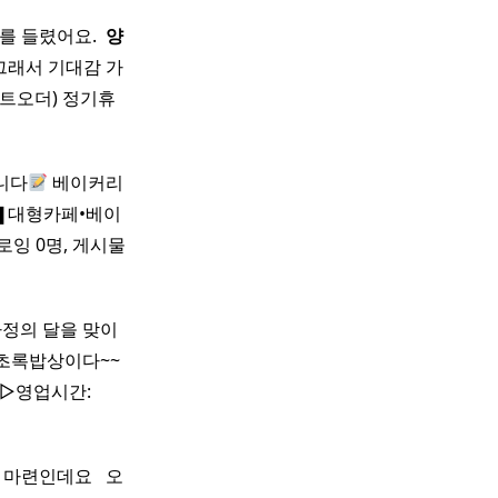
를 들렸어요. ​
양
그래서 기대감 가
 라스트오더) 정기휴
니다
베이커리
1█❚대형카페•베이
 팔로잉 0명, 게시물
 가정의 달을 맞이
초록밥상이다~~
 ▷영업시간:
인데요 ​ ​ 오