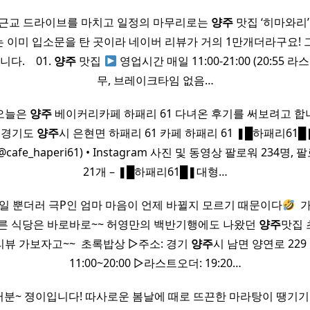
 근교 드라이브를 마치고 일정의 마무리로는
양주
맛집 ‘히마와리’
이미 입소문을 탄 곳이라 네이버 리뷰가 거의 1만개더라구요! 
 ​ ​ ​ 01.
양주
맛집
영업시간 매일 11:00-21:00 (20:55
무, 브레이크타임 없음…
 오늘은
양주
베이커리카페 하패리 61 다녀온 후기를 써보려고 합
1 경기도
양주
시 은현면 하패리 61 카페 하패리 61 ❚█하패리6
fe_haperi61) • Instagram 사진 및 동영상 팔로워 234명,
21개 – ❚█하패리61█❚대형…
일 뿐더러 극P인 엄마 마음이 언제 바뀔지 모르기 때문이다
​
른 식당은 바로바로~~ 허영만의 백반기행에도 나왔던
양주
맛집 
리뷰 가보자고~~ ​ 초록밥상 ▷주소: 경기
양주
시 남면 양연로 229
11:00~20:00 ▷라스트오더: 19:20…
분~ 졍이입니다! 따사로운 봄날에 때로 뜨끈한 마라탕이 땡기기 마련