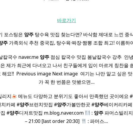
바로가기
기 포스팅은
양주
탕수육 맛집 찾는다면? 바삭함 제대로 느낀 중
양주
가족외식 추천 중국집, 탕수육·짜장·짬뽕 조합 최고! 이름하
칼국수 naver.me
양주
점심 칼국수 맛집 봄날칼국수 강추 ​ 안
늘은 제가 최근에 다녀오고 나서 친구들에게 입이 마르게 칭찬을 
!! ​ Previous image Next image ​ 여기는 나만 알고 
가 꼭 한 번쯤은 맛봤으면…
빌리지
메뉴도 다양하고 분위기도 좋아서 만족했던 곳이에요 #
치카페 #
양주
브런치맛집 #
양주
가볼만한곳 #
양주
베이커리카페 
집 #
양주
디저트맛집 m.blog.naver.com
:
양주
파머스빌리
– 21:00 [last order 20:30]
: 파머스…