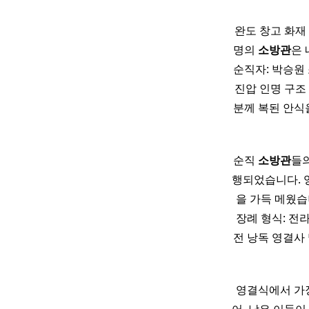
완도 창고 화재
명의
소방관
은
순직자: 박승원 
진압 인명 구조
분께 복된 안식
순직
소방관
들
행되었습니다. 
을 가득 메웠습
장례 형식: 전
전 낭독 영결사 
영결식에서 가장