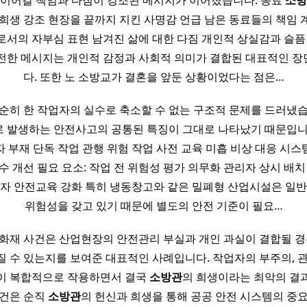
이 이어갈 책임과 다짐이 강조된 메시지가 이어졌습니다. 동료
소방
 희생 강조 현장을 끝까지 지킨 사명감 언급 남은 동료들의 책임 
로서의 자부심 표현 남겨진 삶에 대한 다짐 개인적 상실감과 슬픔 
전한 메시지는 개인적 감정과 사회적 의미가 결합된 대표적인 
다. 또한 노 소방교가 결혼을 앞둔 상황이었다는 점은…
순히 한 작업자의 실수로 축소할 수 없는 구조적 문제를 드러냈
 발생하는 안전사고의 공통된 특징이 그대로 나타났기 때문입니
 부재 단독 작업 관행 위험 작업 사전 교육 미흡 비상 대응 시스
수 개선 필요 요소: 작업 전 위험성 평가 의무화 관리자 상시 배치
업자 안전교육 강화 특히 냉동창고와 같은 밀폐형 산업시설은 일반
위험성을 갖고 있기 때문에 별도의 안전 기준이 필요…
화재 사건은 산업현장의 안전관리 부실과 개인 과실이 결합될 경
질 수 있는지를 보여준 대표적인 사례입니다. 작업자의 부주의, 관
이 복합적으로 작용하면서 결국
소방관
의 희생이라는 최악의 결
사건은 순직
소방관
의 헌신과 희생을 통해 공공 안전 시스템의 중