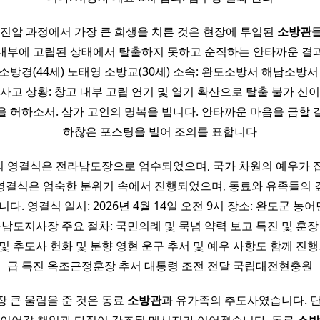
 진압 과정에서 가장 큰 희생을 치른 것은 현장에 투입된
소방관
 내부에 고립된 상태에서 탈출하지 못하고 순직하는 안타까운 결
소방경(44세) 노태영 소방교(30세) 소속: 완도소방서 해남소방서
 사고 상황: 창고 내부 고립 연기 및 열기 확산으로 탈출 불가 신이
을 허하소서. 삼가 고인의 명복을 빕니다. 안타까운 마음을 금할 
하찮은 포스팅을 빌어 조의를 표합니다
의 영결식은 전라남도장으로 엄수되었으며, 국가 차원의 예우가 
영결식은 엄숙한 분위기 속에서 진행되었으며, 동료와 유족들의 
니다. 영결식 일시: 2026년 4월 14일 오전 9시 장소: 완도군 
라남도지사장 주요 절차: 국민의례 및 묵념 약력 보고 특진 및 훈장
및 추도사 헌화 및 분향 영현 운구 추서 및 예우 사항도 함께 진
급 특진 옥조근정훈장 추서 대통령 조전 전달 국립대전현충원
 큰 울림을 준 것은 동료
소방관
과 유가족의 추도사였습니다. 