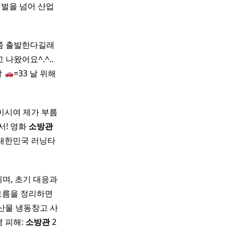
처벌을 넘어 산업
쯤 출발한다길래
나왔어요^.^..
발
=33 날 위해
이시여 제가 부름
서! 영화
소방관
가: 대한민국 러닝타
되며, 초기 대응과
흐름을 정리하면
수산물 냉동창고 사
명 피해:
소방관
2