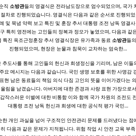
 순직
소방관
들의 영결식은 전라남도장으로 엄수되었으며, 국가 
 절차로 진행되었습니다. 영결식은 다음과 같은 순서로 진행되었
례 및 묵념 약력 보고 특진 및 훈장 추서 대통령 조전 낭독 영결사
운구 특히 영전에는 고인들의 정복과 정모가 놓였으며, 다음과 같
급 특진 옥조근정훈장 추서 영결식장은 유가족과 동료
소방관
들의
진행되었으며, 현장은 눈물과 침묵이 교차하는 엄숙한…
 추도사를 통해 고인들의 헌신과 희생정신을 기리며, 남은 이들
주요 메시지는 다음과 같습니다. 국민 생명 보호를 위한 사명감
표현 남은 동료들의 책임 의식 다짐 고인의 뜻을 이어가겠다는 
 울림을 남겼습니다. 아버지에 대한 존경과 사랑 표현 가장으로
 갑작스러운 이별에 대한 비통함 이와 함께 국가 차원의 조전도 
대통령 조전 낭독 헌신과 희생에 대한 공식적 평가 국민…
순한 개인 과실을 넘어 구조적인 안전관리 문제를 드러냈다는 점
특히 다음과 같은 문제가 지적됩니다. 위험 작업 시 안전 교육 부족