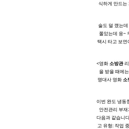
식하게 만드는 
술도 덜 깼는데
쫄았는데 응~ 
택시 타고 보연
<영화
소방관
리
을 받을 때에는
명대사 영화
소
이번 완도 냉동창
안전관리 부재
다음과 같습니다.
고 유형: 작업 