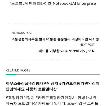
‘노트북LM 엔터프라이즈(NotebookLM Enterprise
<span
PREVIOUS POST
class="nav-
외동정형
외과
추천 발가락 통증 통풍일까 걱정이라면 대사성
subtitle
NEXT POST
screen-
레드를 거부한 V8 터보 토네이도, 오직
reader-
text">Page</span>
RELATED POSTS
제우스출장샵 #캠핑카견인장치 #카인드캠핑카견인장치 ​
안녕하세요 자동차 토탈멀티
샵
#캠핑카견인장치 #카인드캠핑카견인장치 ​ 안녕하세요
자동차 토탈멀티샵 카팩토리 입니다. 오늘작업은 그랜드