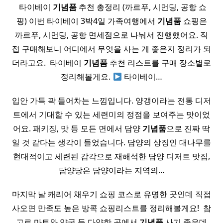
​ 타이베이
기념품
추천 총정리 (까르푸, 시먼딩, 공항 쇼
핑) 이번 타이베이 3박4일 가족여행에서
기념품
쇼핑은
까르푸, 시먼딩, 공항 면세점으로 나눠서 진행했어요. 직
접 구매해보니 어디에서 무엇을 사는 게 좋은지 정리가 되
더라고요. ​ 타이베이
기념품
추천 리스트를 구매 장소별로
정리해볼게요.
타이베이…
입안 가득 꽉 들어차는 느낌입니다. 양갱이라는 전통 디저
트에서 기대할 수 있는 세련미의 정점을 보여주는 맛이었
어요. 패키징, 맛 등 모든 면에서 담양
기념품
으로 진짜 딱
일 것 같다는 생각이 들었습니다. 담양의 상징인 ​대나무를
현대적이고 세련된 감각으로 재해석한 담양 디저트 맛집,
담양당은 담양이라는 지역의…
마지막 날 캐리어 채우기 쇼핑 코스로 유명한 곳인데 직접
사오면 만족도 높은 방콕 쇼핑리스트를 정리해볼게요! ​ 참
고로 마트와 약국 등 다양한 곳에서
기념품
사기 좋은데