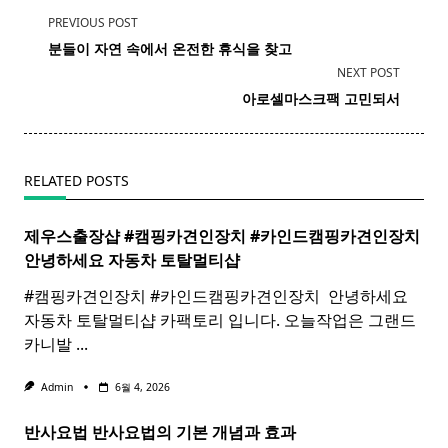
<span
PREVIOUS POST
class="nav-
분들이 자연 속에서 온전한 휴식을 찾고
subtitle
NEXT POST
screen-
​ ​ ​ ​ 아로셀
마스크
팩 고민되서
reader-
text">Page</span>
RELATED POSTS
제우스출장샵 #캠핑카견인장치 #카인드캠핑카견인장치 ​
안녕하세요 자동차 토탈멀티
샵
#캠핑카견인장치 #카인드캠핑카견인장치 ​ 안녕하세요
자동차 토탈멀티샵 카팩토리 입니다. 오늘작업은 그랜드
카니발
...
Admin
6월 4, 2026
반사요법
반사
요법
의 기본 개념과 효과 ​ ​