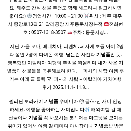
요 ​ 제주도 간식 선물 추천도 함께 해드리니 참고하시면
좋아요:)
영업시간 : 10:00 – 21:00
위치 : 제주 제주
시 중앙로13길 21 찰리공장 제주동문시장본점
전화번
호 : 0507-1318-3507
주차 : 동문시장…
​ ​ 지난 가을 로마, 베네치아, 피렌체, 피사에 초등 아이 2명
과 성인 2명이 다녀온 여행. 남는건 사진과
기념품
인 듯.
행복했던 이탈리아 여행의 추억을 떠올리며 내가 사온
기
념품
과 선물들을 공유해보려 한다. ​ ​ ​ ​ 피사의 사탑 여행 후
기는 아래 글 클릭 ▽ ​ 피사의 사탑 – 이탈리아 기차여행
후기 2025.11.1- 11.9…
필리핀 보라카이
기념품
수비니아 ⓒ 글/사진 새미 안녕
하세요. 여행을 좋아하는 새미입니다
해외여행 갈 때
선물이나
기념품
꼭 사오시는 분? ​ 저는 마그넷을 모이는
취미가 있어서 여행 갈 때마다 야시장이나
기념품
샵 방문