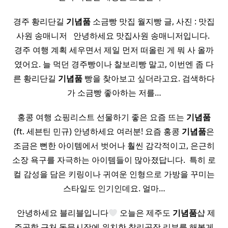
경주 황리단길
기념품
소금빵 맛집 월지빵 글, 사진 : 맛집
사원 송매니저 ​ ​ 안녕하세요 맛집사원 송매니저입니다. ​
경주 여행 계획 세우면서 제일 먼저 떠올린 게 뭐 사 올까
였어요. 늘 먹던 경주빵이나 찰보리빵 말고, 이번엔 좀 다
른 황리단길
기념품
빵을 찾아보고 싶더라고요. 검색하다
가 소금빵 좋아하는 저를…
홍콩 여행 쇼핑리스트 선물하기 좋은 요즘 뜨는
기념품
(ft. 세븐틴 민규) 안녕하세요 여러분! 요즘 홍콩
기념품
은
조금은 뻔한 아이템에서 벗어나 훨씬 감각적이고, 은근히
소장 욕구를 자극하는 아이템들이 많아졌답니다. ​ 특히 로
컬 감성을 담은 키링이나 귀여운 인형으로 가방을 꾸미는
스타일도 인기인데요. 얼마…
​ ​ 안녕하세요 블리블입니다
오늘은 제주도
기념품
샵 제
주공항 근처 동문시장에 위치한 찰리공장 리뷰를 해볼게