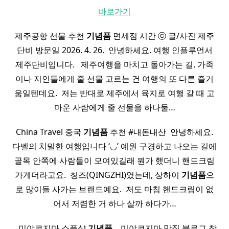
바로가기
제주공항 선물 추천
기념품
면세점 시간 ⓒ 글/사진 제주
단비 방문일 2026. 4. 26. ​ 안녕하세요. 여행 인플루언서
제주단비입니다. ​ ​ 제주여행을 마치고 돌아가는 길, 가족
이나 지인들에게 줄 선물 고르는 건 여행의 또 다른 즐거
움일텐데요. ​ 저는 반대로 제주에서 육지로 여행 갈 때 고
마운 사람에게 줄 선물을 하나둘…
China Travel 중국
기념품
추천 #내돈내산 ​ 안녕하세요.
다벨의 치밀한 여행입니다 ‘◡’ 예원 구경하고 나오는 길에
골목 안쪽에 사람들이 모여있길래 뭔가 했더니 핸드크림
가게더라고요. ​ 칭즈(QINGZHI)였는데, 상하이
기념품
으
로 많이들 사가는 브랜드예요. ​ 저도 마침 핸드크림이 없
어서 저렴한 거 하나 살까 하다가…
​ ​ ​ 미야코지마 소품샵
기념품
​ ​ ​ 미야코지마 맛집 블로그 참