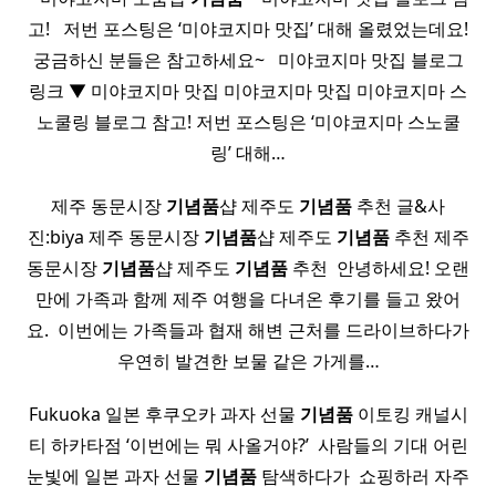
고! ​ ​ 저번 포스팅은 ‘미야코지마 맛집’ 대해 올렸었는데요!
궁금하신 분들은 참고하세요~ ​ ​ 미야코지마 맛집 블로그
링크 ▼ 미야코지마 맛집 미야코지마 맛집 미야코지마 스
노쿨링 블로그 참고! 저번 포스팅은 ‘미야코지마 스노쿨
링’ 대해…
제주 동문시장
기념품
샵 제주도
기념품
추천 글&사
진:biya 제주 동문시장
기념품
샵 제주도
기념품
추천 제주
동문시장
기념품
샵 제주도
기념품
추천 ​ 안녕하세요! 오랜
만에 가족과 함께 제주 여행을 다녀온 후기를 들고 왔어
요. ​ 이번에는 가족들과 협재 해변 근처를 드라이브하다가
우연히 발견한 보물 같은 가게를…
Fukuoka 일본 후쿠오카 과자 선물
기념품
이토킹 캐널시
티 하카타점 ‘이번에는 뭐 사올거야?’ ​ 사람들의 기대 어린
눈빛에 일본 과자 선물
기념품
탐색하다가 ​ 쇼핑하러 자주