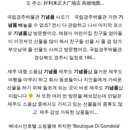
도 주소: 好利来正大广场店 高德地图…
국립경주박물관
기념품
사오기 ​ ​ ​ 국립경주박물관 가면
기
념품
빼놓을 수 없죠? 전시 다 관람하고 나서 마지막 코스
로
기념품
샵 방문했어요. 채원이 어린이집 친구들 엄마들
이 이것저것 선물을 많이 줘서 친구들 선물 사 줄 겸 양가
부모님댁 줄 선물도 사려고 방문했어요. 국립경주박물관
경상북도 경주시 일정로 186…
제주 대형 소품샵
기념품
제주도
기념품
샵 즐거운 제주도
여행을 마무리 하고 회사 동료들이나 지인들에게 가벼운
선물을 하기 위해 들르게 되는 곳이 바로 제주도
기념품
샵
이랍니다
​ 저 또한 여러 번 방문을 해보았는데 만달은
제주도 소품샵 중에서도 가지고 있는 선물들의 종류도 많
고 ​ 제주 감성 가득한 상품들이…
베네시안호텔 쇼핑몰에 위치한 ‘Boutique Di Gondola’ ​