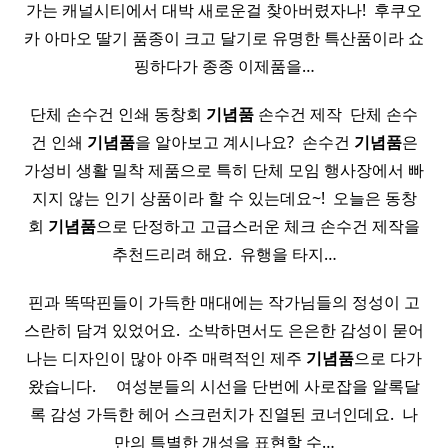
가는 캐널시티에서 대박 새로운걸 찾아버렸자나! ​ 후쿠오
카 아마오 딸기 품종이 크고 달기로 유명한 특산품이라 쇼
핑하다가 종종 이제품을…
단체 손수건 인쇄 동창회
기념품
손수건 제작 ​ 단체 손수
건 인쇄
기념품
을 알아보고 계시나요? ​ 손수건
기념품
은
가성비 생활 밀착 제품으로 특히 단체 모임 행사장에서 빠
지지 않는 인기 상품이라 할 수 있는데요~! ​ 오늘은 동창
회
기념품
으로 단정하고 고급스러운 체크 손수건 제작을
추천드리려 해요. ​ 유행을 타지…
핀과 똑딱핀들이 가득한 매대에는 작가님들의 정성이 고
스란히 담겨 있었어요. ​ 소박하면서도 은은한 감성이 묻어
나는 디자인이 많아 아주 매력적인 제주
기념품
으로 다가
왔습니다. ​ ​ ​ ​ 여성분들의 시선을 단번에 사로잡을 알록달
록 감성 가득한 헤어 스크런치가 진열된 코너인데요. ​ 나
만의 특별한 개성을 표현할 수…