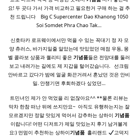
요! 두 곳다 가서 가격 비교하고 필요한거 구매 하는 걸 추
천 드립니다 ​ ​ ​ Big C Supercenter Dao Khanong 1050
Soi Somdet Phra Chao Tak…
​ 신호타카 로프웨이에서만 먹을 수 있는 꼭대기 정 자 모
양 츄러스, 바가지일줄 알았는데 맛있었던 매점 우동, 몽
벨 콜라보 상품과 퀄리티 좋은
기념품
들은 전망대를 둘러
보고 내려가는 길에도 제 지갑을 털어갔습니다. ​ ​ 선크림
안바르고 갔다가 밤에 얼굴 화끈거려서 혼났던 것은 안비
밀. 안챙기면 후회하겠다 싶었던…
트민녀인 제가 안 먹었을 리 없잖아요^^ **물론 리뷰는
막차 한참 떠난 뒤에 쓰지만요~ ​ 아직도 유행하는지는 잘
모르겠지만 정말 맛있게 먹어서 강추하는 상하이
기념품
이랍니다! 어떤 디저트가 제일 맛있는지 후기 남겨볼게
요:) 먼멈이 추천하는 상하이
기념품
​ 홀리랜드
고덕지