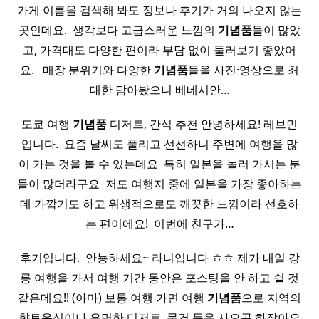
가게 이름을 검색해 봐도 정보나 후기가 거의 나오지 않는
곳인데요. ​ 생각보다 고급스러운 느낌의
기념품
들이 많았
고, 가격대도 다양한 편이라 부담 없이 둘러보기 좋았어
요. ​ ​ 매장 분위기와 다양한
기념품
들을 사진·영상으로 최
대한 담아봤으니 베네시안…
도쿄 여행
기념품
디저트, 간식 추천 안녕하세요! 레브민
입니다. ​ 요즘 날씨도 풀리고 선선하니 주변에 여행을 많
이 가는 것을 볼 수 있는데요 ​ 특히 일본을 놀러 가시는 분
들이 많더라구요 ​ 저도 여행지 중에 일본을 가장 좋아하는
데 가깝기도 하고 위생적으로도 깨끗한 느낌이라 선호하
는 편이에요! ​ 이번에 친구가…
후기입니다. ​ 안뇽하세요~ 라니입니다 ㅎㅎ 제가 내일 강
릉 여행을 가서 여행 기간 동안은 포스팅을 안 하고 쉴 것
같은데요!! (아마) 보통 여행 가면 여행
기념품
으로 지역의
향토음식이나 유명한 디저트, 물건 등을 사오곤 하잖아요