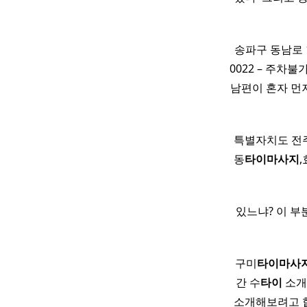
송파구 동남로 
0022 – 주차불
남편이 혼자 먼
특별자치도 전주
동
타이
마사지
있느냐? 이 부
​ ​구미
타이
마사
간 수
타이
소개
소개해보려고 합