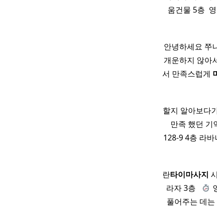
움건물 5층 ​ 영
안녕하세요 쭈니
개운하지 않아
서 만족스럽게
할지 알아보다가
만족 했던 기억
128-9 4층 라
란
타이
마사지
시
라자 3층 ​ ​
영
풀어주는 데는