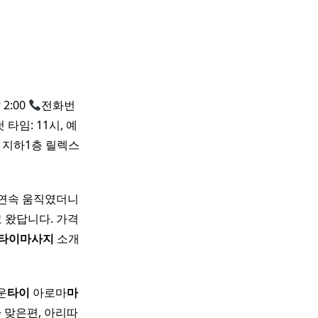
2:00
전화번
타임: 11시, 예
7 지하1층 릴렉스
틀 연속 움직였더니
 왔답니다. 가격
타이
마사지
소개
운
타이
아로마
마
맞은편, 아리따