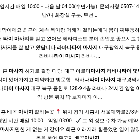
업시간 매일 10:00 – 다음 날 04:00(수면가능) ​ 문의사항 0507-1494
남/녀 화장실 구분, 무선…
맘이에요 최근에 계속 목이랑 어깨가 결리는데다 몸이 찌뿌둥하
서
타이
마사지
를 받고 왔어요 테라피스트 분이 손압도 좋으시고
마사지
를 잘 받고 왔답니다 라바나
타이
마사지
대구광역시 북구 동천
라바나
타이
마사지
라바나…
 혼
마사지
하기로 결정 따당 ​ 대구 아로마
마사지
라바나
타이
몇
이 있어가지고 예약하고 방문함 ​ ​ 라바나
타이
마사지
대구광역시
바나
타이
마사지
대구 북구 동천로 128-9 4층 라바나 24시간 영업 053
약 방문 위치 딱 보자마자 아…
흥 배곧
마사지
잘하는곳
위치 경기 시흥시 서울대학로278번길
업 시간 매일 10:00 – 익일 03:00 ​ ​
그 외 정보 주차 가능 예약
마사지
만한 게 없는 거 같아요 최근 이래저래 힘들었던 일이 
몸을 풀어 주고자 배곧
마사지
…