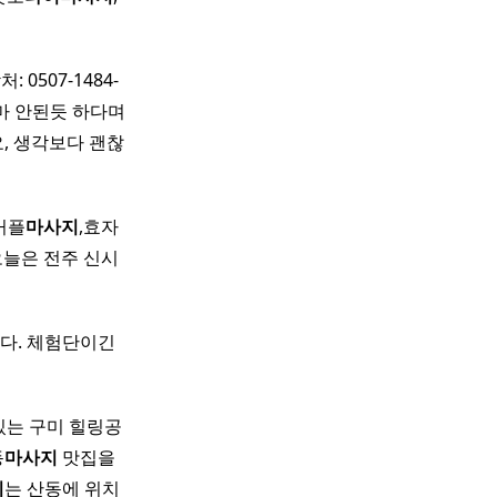
 0507-1484-
마 안된듯 하다며
, 생각보다 괜찮
커플
마사지
,효자
kr 오늘은 전주 신시
다. 체험단이긴
있는 구미 힐링공
동
마사지
맛집을
지
는 산동에 위치