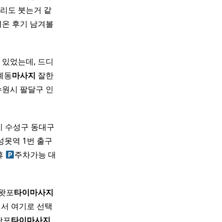
리도 붓는거 같
온 후기 남겨볼
 있었는데, 드디
계동
마사지
잘한
원시 팔달구 인
 수성구 동대구
수성못역 1번 출구
무휴
주차가능 대
 왓포
타이
마사지
서 여기로 선택
왓포
타이
마사지
,