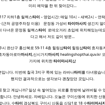
미리 예약을 한 뒤 찾아갔다…
117 지하1층 릴렉스
타이
– 영업시간: 매일 10시 – 새벽2시 – 연락처:
가 (근처 공영주차장 이용) ​ ​ ​ 문정동 가성비
타이
마사지
생긴지 얼
저 다녀온 문정동 릴렉스
타이
​ 로데오거리 초입에 위치해있는데요
다고 해서 저도 같이 방문…
시 완산구 홍산북로 59-11 4층 힐링샵
타이
힐링샵
타이
효자동
,효자동아로마
마사지
,신시가지
마사지
healingshopthai.quv.
가지에 위치한
타이
마사지
샵
분입니다. 이번에 칠곡 3지구 쪽에 있는 라바나
타이
를 다녀왔습니
했지만 결과적으로는 생각보다 괜찮았던 곳입니다.
지
찾고 계십니까? 일상 속 쌓여있는 피로를 한방에 날려버릴 수 
합니다. 안녕하세요. 자베입니다. 오늘은 구미산동에 위치한 산
니다. 수
타이
경상북도 구미시 산동읍 신당1로 18 수
타이
마사