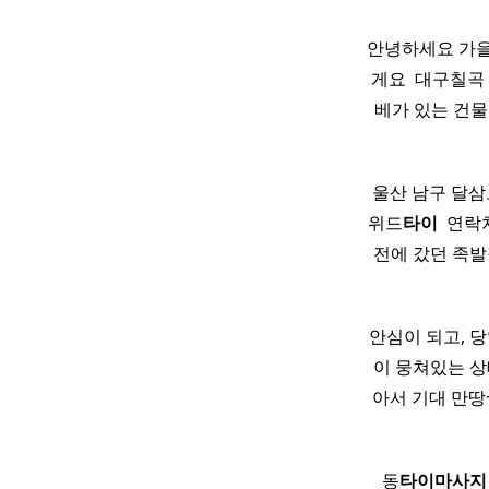
안녕하세요 가을
게요 ​ 대구칠
베가 있는 건물
울산 남구 달삼로
위드
타이
​ 연락처
전에 갔던 족발
안심이 되고, 
이 뭉쳐있는 
아서 기대 만땅
​ ​ 동
타이
마사지