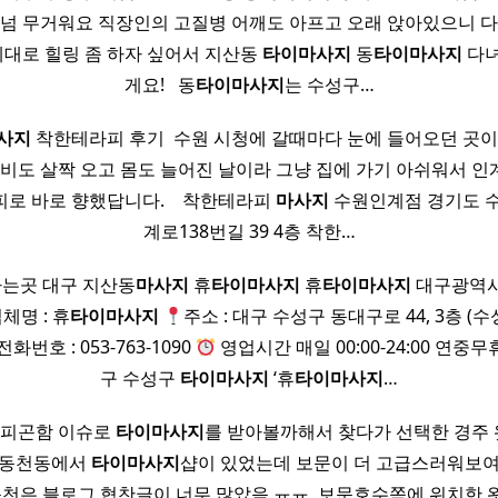
 넘 무거워요 직장인의 고질병 어깨도 아프고 오래 앉아있으니 다
 제대로 힐링 좀 하자 싶어서 지산동
타이
마사지
동
타이
마사지
다녀
게요! ​ ​ 동
타이
마사지
는 수성구…
사지
착한테라피 후기 ​ 수원 시청에 갈때마다 눈에 들어오던 곳이
 비도 살짝 오고 몸도 늘어진 날이라 그냥 집에 가기 아쉬워서 인
 바로 향했답니다. ​ ​ ​ 착한테라피
마사지
수원인계점 경기도 수
계로138번길 39 4층 착한…
는곳 대구 지산동
마사지
휴
타이
마사지
휴
타이
마사지
대구광역시
체명 : 휴
타이
마사지
주소 : 대구 수성구 동대구로 44, 3층 (
전화번호 : 053-763-1090
영업시간 매일 00:00-24:00 연중
구 수성구
타이
마사지
‘휴
타이
마사지
…
의 피곤함 이슈로
타이
마사지
를 받아볼까해서 찾다가 선택한 경주
 동천동에서
타이
마사지
샵이 있었는데 보문이 더 고급스러워보여
 동천은 블로그 협찬글이 너무 많았음 ㅠㅠ ​ 보문호수쪽에 위치한 