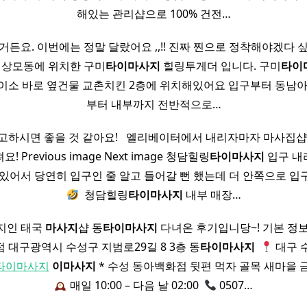
해있는 관리샵으로 100% 건전…
거든요. 이번에는 정말 달랐어요 ,,!! 진짜 찐으로 정착해야겠다 
미 상모동에 위치한 구미
타이
마사지
힐링투게더 입니다. 구미
타이
이소 바로 옆건물 교촌치킨 2층에 위치해있어요 입구부터 동남아
부터 내부까지 전반적으로…
하시면 좋을 것 같아요! ​ ​ 엘리베이터에서 내리자마자 마사집
 Previous image Next image 청담힐링
타이
마사지
입구 내
있어서 당연히 입구인 줄 알고 들어갈 뻔 했는데 더 안쪽으로 
​ 청담힐링
타이
마사지
내부 매장…
지인 태국
마사지
샵 동
타이
마사지
다녀온 후기입니당~! 기본 정
 대구광역시 수성구 지범로29길 8 3층 동
타이
마사지
​
대구 
타이마사지
이
마사지
* 수성 동아백화점 뒷편 먹자 골목 새마을 금고
매일 10:00 – 다음 날 02:00 ​
0507…