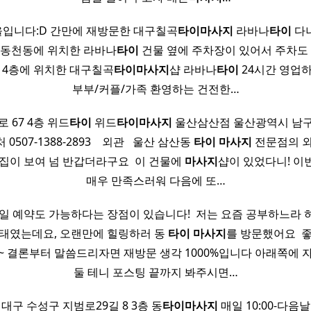
입니다:D 간만에 재방문한 대구칠곡
타이
마사지
라바나
타이
다녀
곡 동천동에 위치한 라바나
타이
건물 옆에 주차장이 있어서 주차도 편
 4층에 위치한 대구칠곡
타이
마사지
샵 라바나
타이
24시간 영업
부부/커플/가족 환영하는 건전한…
 67 4층 위드
타이
위드
타이
마사지
울산삼산점 울산광역시 남구 
 0507-1388-2893 ​ ​ ​ 외관 ​ ​ 울산 삼산동
타이
마사지
전문점의 외
집이 보여 넘 반갑더라구요 ​ 이 건물에
마사지
샵이 있었다니! 이
매우 만족스러워 다음에 또…
당일 예약도 가능하다는 장점이 있습니다! ​ 저는 요즘 공부하느라 
상태였는데요, 오랜만에 힐링하러 동
타이
마사지
를 방문했어요 ​ 
~ 결론부터 말씀드리자면 재방문 생각 1000%입니다 아래쪽에 
둘 테니 포스팅 끝까지 봐주시면…
대구 수성구 지범로29길 8 3층 동
타이
마사지
매일 10:00-다음날