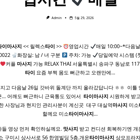
Admin
5월 29, 2026
타이
마사지
<< 릴렉스
타이
>>
영업시간
매일 10:00~*다음날 
-0022
화장실: 남 / 녀 구분
주차: 가능
당일예약 시스템 (첫 
커플
마사지
가능 RELAX THAI 서울특별시 송파구 동남로 11
타이
요즘 부쩍 몸도 뻐근하고 오랜만에…
가지고 다음날 26일 갓바위 돌계단 까지 올라갔답니다 ㅎㅎ ​ 이
… 어깨도 뻐근하니 근육통도 있어서 ​
타이
마사지
시원하게 받고
한 사장님과 현지인 관리사분이 계신곳 ​ 대구 대실역
마사지
미소
할께요 미소
타이
마사지
…
들 영상 먼저 확인하실께요.
맛사지
받고 컨디션 회복하기엔 개
소 구미시 상사서로 56 한영빌딩 5층.개운
타이
마사지
상모프라자 