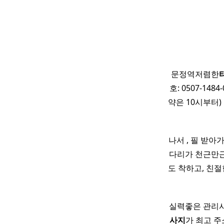
문정역저렴한
호: 0507-1484
약은 10시부터)
나서 , 필 받아
다리가 천근만근
도 착하고, 친절
실력좋은 관리사
사지
가 최고 주