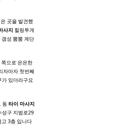
싶은 곳을 발견했
마사지
힐링투게
 갬성 뿜뿜 계단
샵 쪽으로 은은한
리자마자 첫번째
입구가 있더라구요
보 동
타이
마사지
수성구 지범로29
 3층 입니다 ​