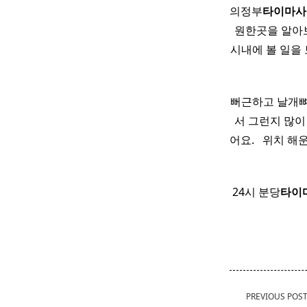
의정부
타이
마사
원한곳을 알아
시내에 볼 일을 보
뻐근하고 날개뼈 
서 그런지 많이
어요. ​ ​ 위치
24시 분당
타이
<span
PREVIOUS POS