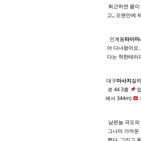
퇴근하면 몸이
고,, 오랜만에
​ ​ 인계동
타이
마
어 다녀왔어요.
다는 착한테라피로
대구
마사지
잘하
로 44 3층
업
에서 344m)
​ 남편놈 극도
그나마 가까운
했다 ​ 그리고