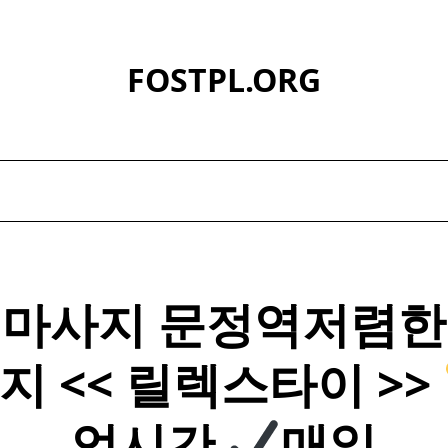
FOSTPL.ORG
마사지 문정역저렴한
지
<< 릴렉스
타이
>>
업시간
매일