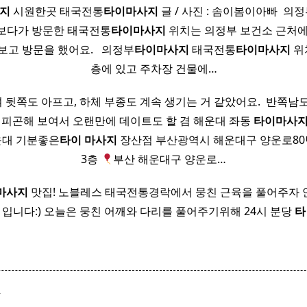
지
시원한곳 태국전통
타이
마사지
글 / 사진 : 솜이봄이아빠 ​ 의
보다가 방문한 태국전통
타이
마사지
위치는 의정부 보건소 근처에
고 방문을 했어요. ​ ​ 의정부
타이
마사지
태국전통
타이
마사지
위
층에 있고 주차장 건물에…
뒷쪽도 아프고, 하체 부종도 계속 생기는 거 같았어요. ​ 반쪽남
 피곤해 보여서 오랜만에 데이트도 할 겸 해운대 좌동
타이
마사
 해운대 기분좋은
타이
마사지
장산점 부산광역시 해운대구 양운로80번
3층
부산 해운대구 양운로…
마사지
맛집! 노블레스 태국전통경락에서 뭉친 근육을 풀어주자
입니다:) 오늘은 뭉친 어깨와 다리를 풀어주기위해 24시 분당
타
T